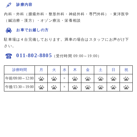
診療内容
内科・外科（腫瘍外科・整形外科・神経外科・専門外科）・東洋医学
（鍼治療・漢方）・オゾン療法・栄養相談
お車でお越しの方
駐車場は４台完備しております。満車の場合はスタッフにお声がけ下
さい。
011-802-8805
（受付時間 09:00～19:00）
診療時間
月
火
水
木
金
土
日
祝
午前/09:00～12:00
×
午後/15:30～19:00
×